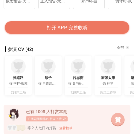
概念预告·天鹅湖
正式预告·太阳的云
倒计时·叁
倒计时·贰
打开 APP
完整
收听
全部
参演 CV (42)
孙路路
顺子
吕思衡
陈张太康
饰
季柠/报幕
饰
冉青庄/报幕
饰
参与配音/高伟
饰
林笙
729声工场
729声工场
边江工作室
边
已有 1006 人打赏本剧
广播剧周榜排名
暂未上榜
等 2 人七日内打赏
查看榜单