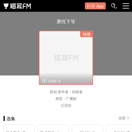
打开 App
秉性下等
独播
2596 万
原创
原作者：回南雀
类型：
广播剧
已完结
选集
全部